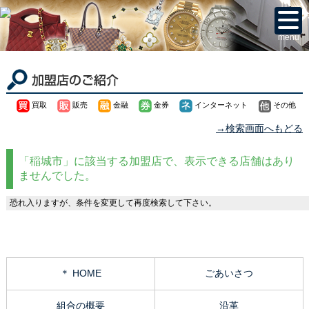
menu
買取
販売
金融
金券
インターネット
その他
→検索画面へもどる
「稲城市」に該当する加盟店で、表示できる店舗はあり
ませんでした。
恐れ入りますが、条件を変更して再度検索して下さい。
＊ HOME
ごあいさつ
組合の概要
沿革